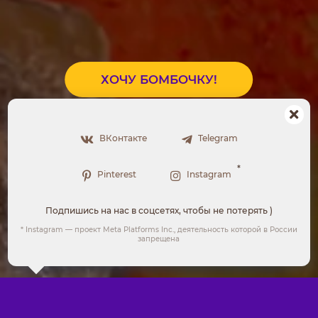
ХОЧУ БОМБОЧКУ!
ВКонтакте
Telegram
*
Pinterest
Instagram
Мы используем куки, чтобы сделать работу сайта
Подпишись на нас в соцсетях, чтобы не потерять )
более удобной для вас.
* Instagram — проект Meta Platforms Inc., деятельность которой в России
запрещена
Понятно