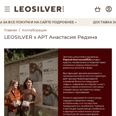
А ВСЕ ПОКУПКИ НА САЙТЕ
ПОДРОБНЕЕ →
ДОСТАВКА ЗА 1
Главная
/
Коллаборации
LEOSILVER x AРT Анастасия Редина