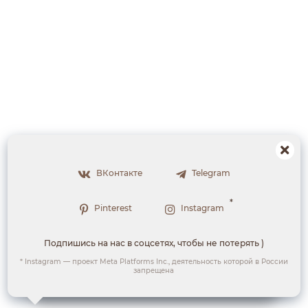
ВКонтакте
Telegram
*
Pinterest
Instagram
Мы используем куки, чтобы сделать работу сайта
Подпишись на нас в соцсетях, чтобы не потерять )
более удобной для вас.
* Instagram — проект Meta Platforms Inc., деятельность которой в России
запрещена
Понятно