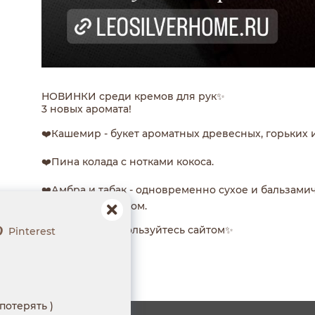
НОВИНКИ среди кремов для рук✨
3 новых аромата!
❤️Кашемир - букет ароматных древесных, горьких 
❤️Пина колада с нотками кокоса.
❤️Амбра и табак - одновременно сухое и бальзами
табачным оттенком.
Для заказа воспользуйтесь сайтом✨
Pinterest
потерять )